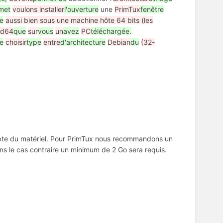
met
voulons installer
l'ouverture
une
PrimTux
fenêtre
ge
aussi bien sous une machine hôte 64 bits (les
d64
que
sur
vous
un
avez
PC
téléchargée.
le
choisir
type
entre
d'architecture
Debian
du
(32-
ompte du matériel. Pour PrimTux nous recommandons un
ans le cas contraire un minimum de 2 Go sera requis.