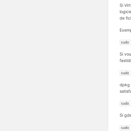
Si Vir
logic
de fi
Exempl
sudo 
Si vo
fastid
sudo 
dpkg 
satisf
sudo 
Si gd
sudo 