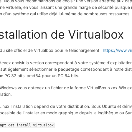
te. Nous vous recommandons de choisir une version adaptée aux capac
ne virtuelle, en vous laissant une grande marge de sécurité puisque 
in d'un système qui utilise déjà lui-même de nombreuses ressources.
stallation de Virtualbox
u site officiel de Virtualbox pour le téléchargement :
https://www.vi
devez choisir la version correspondant à votre système d'exploitation
faut également sélectionner le paquetage correspondant à notre distri
un PC 32 bits, amd64 pour un PC 64 bits.
Windows vous obtenez un fichier de la forme VirtualBox-xxxx-Win.exe s
llation.
inux l'installation dépend de votre distribution. Sous Ubuntu et dériv
possible de l'installer en mode graphique depuis la logithèque ou S
apt get install virtualbox