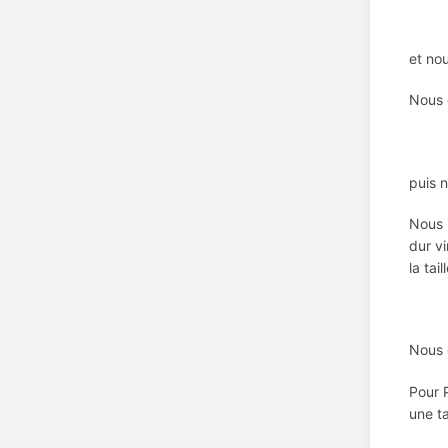
et no
Nous 
puis n
Nous p
dur vi
la tai
Nous 
Pour P
une ta