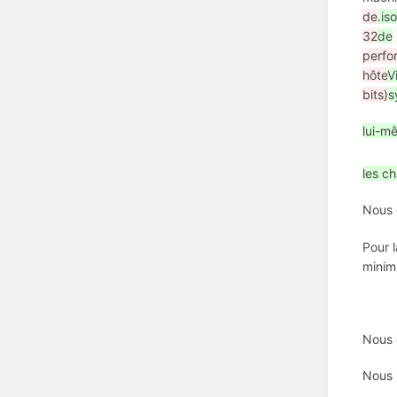
de
.iso
32
de
perfo
hôte
V
bits)
s
lui-m
les c
Nous 
Pour 
minim
Nous 
Nous 