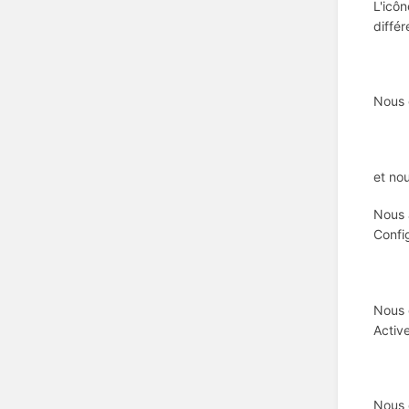
L'icô
différ
Nous 
et nou
Nous 
Confi
Nous 
Activ
Nous 