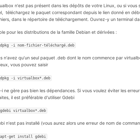
tualbox n'est pas présent dans les dépôts de votre Linux, ou si vous 
iel, téléchargez le paquet correspondant depuis le lien donné en dé
chiers, dans le répertoire de téléchargement. Ouvrez-y un terminal da
e pour les distributions de la famille Debian et dérivées :
dpkg -i nom-fichier-téléchargé.deb
us n'avez qu'un seul paquet .deb dont le nom commence par virtualbox
ieux, vous pouvez saisir
dpkg -i virtualbox*.deb
-i ne gère pas bien les dépendances. Si vous voulez éviter les erreur
aites, il est préférable d'utiliser Gdebi
gdebi virtualbox*.deb
ebi n'est pas installé (vous aurez alors une erreur de nom de command
apt-get install gdebi