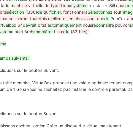
la
du
machine virtuelle de type Linux
système
à installer.
Si
Il
nous
per
bits
sélection
(i386)
de
qui
fichier.
fonctionnera
Sélectionnez
tout
l'ima
rmances seront toutefois meilleures en choisissant une
de
PrimTux
am
irtualbox
64
devrait
bits),
automatiquement
nous
reconnaître
pouvons
ystème
ou
et
Arch
compléter
Linux
de
(32-bits).
ême
hamps suivants.
cliquons sur le bouton Suivant.
la taille mémoire, VirtualBox propose une valeur optimale tenant c
um de 1 Go si vous ne souhaitez pas installer le contrôle parental. D
cliquons sur le bouton Suivant.
laissons cochée l'option Créer un disque dur virtuel maintenant