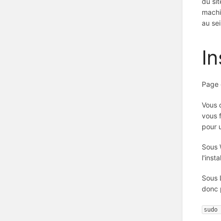
du si
machi
au se
In
Page d
Vous 
vous 
pour 
Sous 
l'insta
Sous L
donc 
sudo 