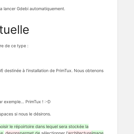
urra lancer Gdebi automatiquement.
tuelle
re de ce type :
) destinée à l'installation de PrimTux. Nous obtenons
ar exemple… PrimTux ! :-D
paces si nous le désirons.
oisir le répoirtoire dans lequel sera stockée la
e,
devons
permet de
sélectionner l'
architecture
image