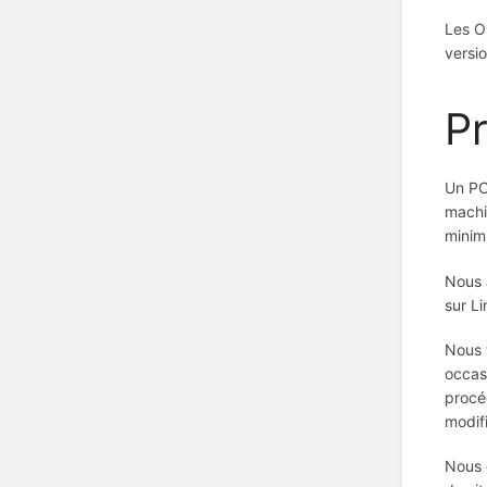
Les O
versi
P
Un PC
machi
minim
Nous a
sur L
Nous v
occas
procé
modif
Nous 