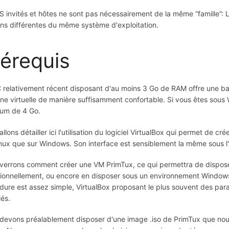
S invités et hôtes ne sont pas nécessairement de la même “famille”: L
ons différentes du même système d'exploitation.
rérequis
 relativement récent disposant d'au moins 3 Go de RAM offre une base
ne virtuelle de manière suffisamment confortable. Si vous êtes sous W
um de 4 Go.
llons détailler ici l'utilisation du logiciel VirtualBox qui permet de cr
inux que sur Windows. Son interface est sensiblement la même sous l'
errons comment créer une VM PrimTux, ce qui permettra de disposer de 
ionnellement, ou encore en disposer sous un environnement Windows s
dure est assez simple, VirtualBox proposant le plus souvent des para
iés.
devons préalablement disposer d'une image .iso de PrimTux que no