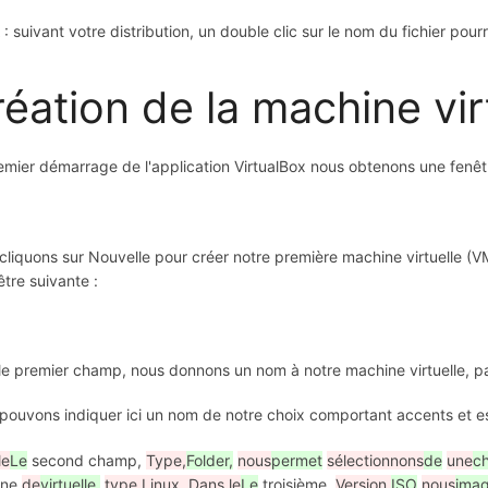
: suivant votre distribution, un double clic sur le nom du fichier po
éation de la machine vir
emier démarrage de l'application VirtualBox nous obtenons une fenêt
cliquons sur Nouvelle pour créer notre première machine virtuelle (VM
être suivante :
le premier champ, nous donnons un nom à notre machine virtuelle, p
pouvons indiquer ici un nom de notre choix comportant accents et es
le
Le
second champ,
Type,
Folder,
nous
permet
sélectionnons
de
une
ch
ine
de
virtuelle.
type Linux. Dans le
Le
troisième,
Version,
ISO
nous
imag