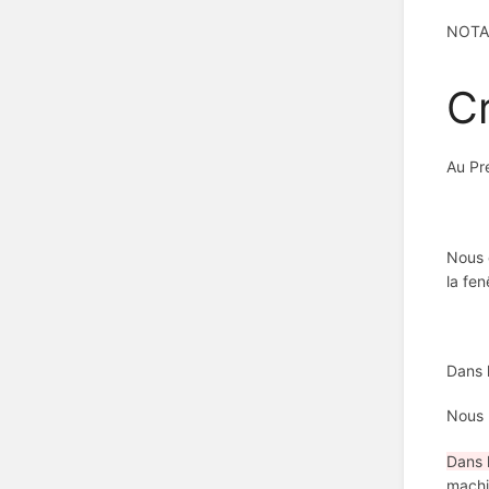
NOTA 
Cr
Au Pr
Nous 
la fen
Dans 
Nous 
Dans 
mach