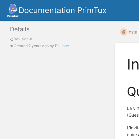
Documentation PrimTux
Details
Insta
Revision #11
Created
2 years ago
by
Philippe
I
Qu
La vir
(Gues
L'invi
nuire 